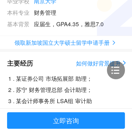
毕业学校
南京大学
本科专业
财务管理
基本背景
应届生，GPA4.35，雅思7.0
领取新加坡国立大学硕士留学申请手册
主要经历
如何做好背景提升
1
.
某证券公司 市场拓展部 助理；
2
.
苏宁 财务管理总部 会计助理；
3
.
某会计师事务所 LSA组 审计助
理；
立即咨询
4
.
特斯拉IT Application Engineering