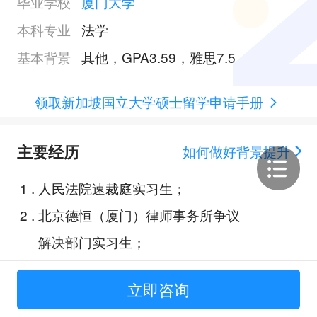
毕业学校
厦门大学
本科专业
法学
基本背景
其他，GPA3.59，雅思7.5
领取新加坡国立大学硕士留学申请手册
主要经历
如何做好背景提升
1
.
人民法院速裁庭实习生；
2
.
北京德恒（厦门）律师事务所争议
解决部门实习生；
3
.
创新训练项目：基于大数据和算法
立即咨询
的超助推现象及其法律规制；