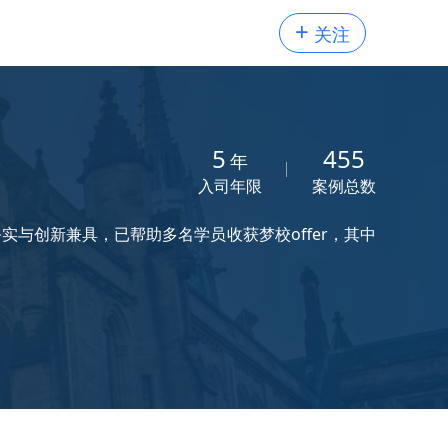
+
关注
5
455
年
入司年限
案例总数
实与创新兼具，已帮助多名学员收获梦校offer，其中