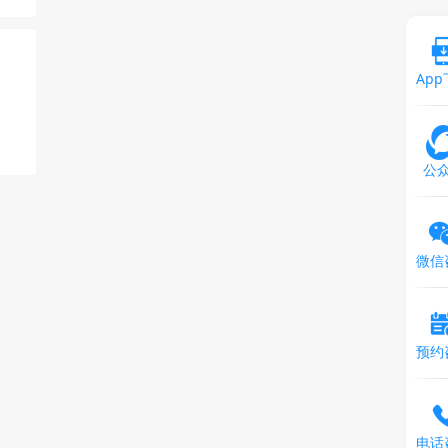
Ap
公
微信
预约
电话