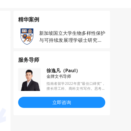
精华案例
新加坡国立大学生物多样性保护
与可持续发展理学硕士研究生o
ffer一枚
服务导师
徐逸凡（Paul）
金牌文书导师
指南者留学2022年度“最佳口碑奖”，
擅长理工科、商科文书写作。思考力
强，务实与创新兼具，已帮助多名学
员收获梦校offer，其中包括港三、新
立即咨询
二、英国G5等世界顶尖名校。