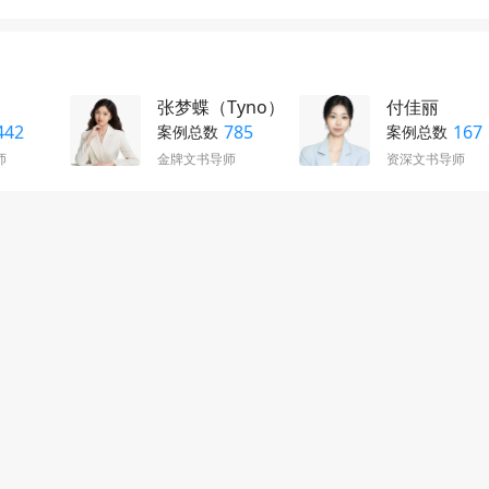
张梦蝶（Tyno）
付佳丽
442
785
167
案例总数
案例总数
师
金牌文书导师
资深文书导师