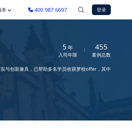
400 987 6697
服务
登录
5
455
年
入司年限
案例总数
实与创新兼具，已帮助多名学员收获梦校offer，其中