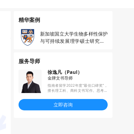
精华案例
新加坡国立大学生物多样性保护
与可持续发展理学硕士研究生o
ffer一枚
服务导师
徐逸凡（Paul）
金牌文书导师
指南者留学2022年度“最佳口碑奖”，
擅长理工科、商科文书写作。思考力
强，务实与创新兼具，已帮助多名学
员收获梦校offer，其中包括港三、新
立即咨询
二、英国G5等世界顶尖名校。