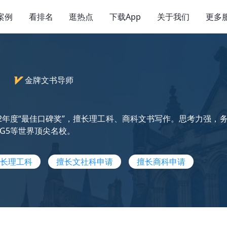
案例
看排名
逛热点
下载App
关于我们
更多
）
金牌文书导师
22年度“最佳口碑奖”，擅长理工科、商科文书写作。思考力强，务
G5等世界顶尖名校。
长理工科
擅长文社科申请
擅长商科申请