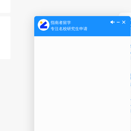
Ap
公
微信
在线