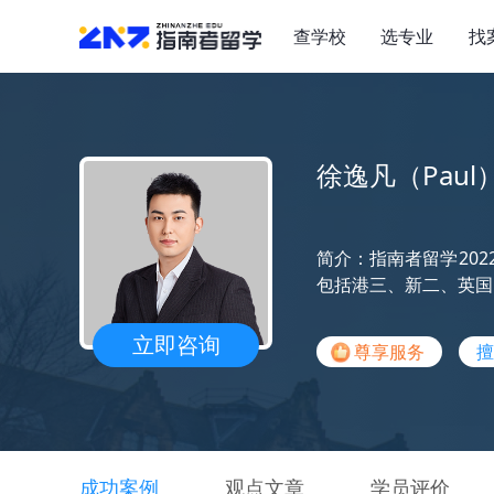
查学校
选专业
找
徐逸凡（Paul
简介：指南者留学20
包括港三、新二、英国
立即咨询
尊享服务
擅
成功案例
观点文章
学员评价