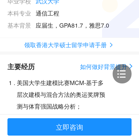
毕业学校
武汉大学
本科专业
通信工程
基本背景
应届生，GPA81.7，雅思7.0
领取香港大学硕士留学申请手册
主要经历
如何做好背景提升
1
.
美国大学生建模比赛MCM-基于多
层次建模与混合方法的奥运奖牌预
测与体育强国战略分析；
2
.
课程设计：基于PID控制与多传感
立即咨询
器融合的智能循迹小车系统开发；