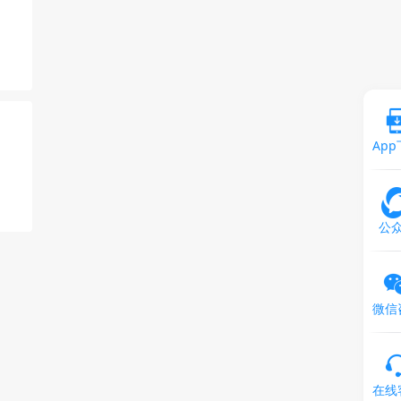
Ap
公
微信
在线