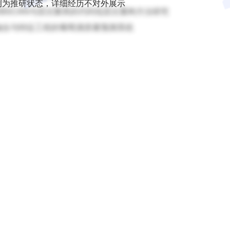
例为推研状态，详细经历不对外展示
DBSCAN与层次聚类的代码包层次重构方法研究
网络不给力，请刷新重试
型融合与特征工程的葡萄酒质量预测系统
手机号格式错误，请检查后重试。