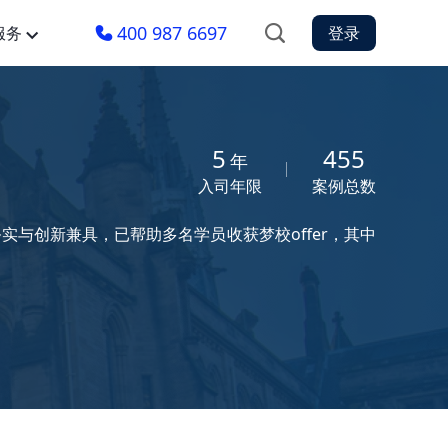
400 987 6697
服务
登录
5
455
年
入司年限
案例总数
实与创新兼具，已帮助多名学员收获梦校offer，其中