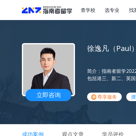
查学校
选专业
找
徐逸凡（Paul
简介：指南者留学20
包括港三、新二、英国
立即咨询
尊享服务
擅
成功案例
观点文章
学员评价