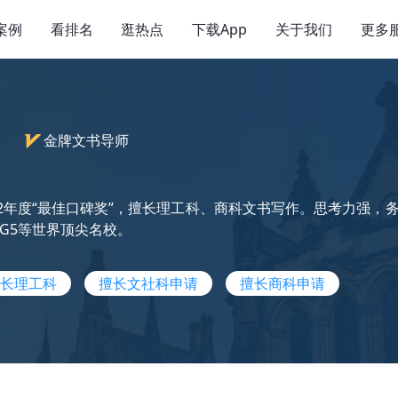
案例
看排名
逛热点
下载App
关于我们
更多
）
金牌文书导师
22年度“最佳口碑奖”，擅长理工科、商科文书写作。思考力强，务
G5等世界顶尖名校。
长理工科
擅长文社科申请
擅长商科申请