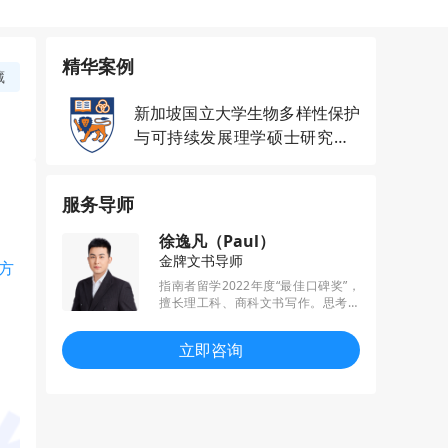
精华案例
藏
新加坡国立大学生物多样性保护
与可持续发展理学硕士研究生o
ffer一枚
服务导师
徐逸凡（Paul）
金牌文书导师
方
指南者留学2022年度“最佳口碑奖”，
擅长理工科、商科文书写作。思考力
强，务实与创新兼具，已帮助多名学
员收获梦校offer，其中包括港三、新
立即咨询
二、英国G5等世界顶尖名校。