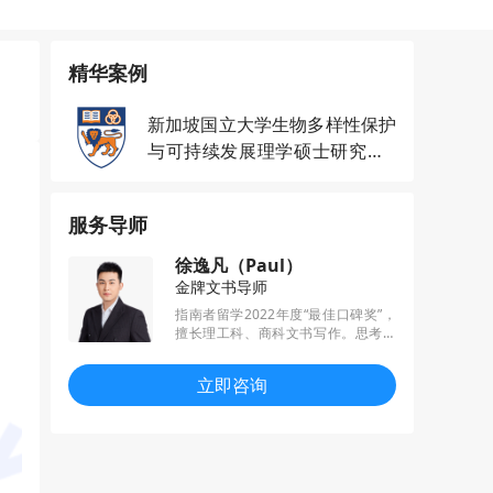
精华案例
新加坡国立大学生物多样性保护
与可持续发展理学硕士研究生o
ffer一枚
服务导师
徐逸凡（Paul）
金牌文书导师
指南者留学2022年度“最佳口碑奖”，
擅长理工科、商科文书写作。思考力
强，务实与创新兼具，已帮助多名学
员收获梦校offer，其中包括港三、新
立即咨询
二、英国G5等世界顶尖名校。