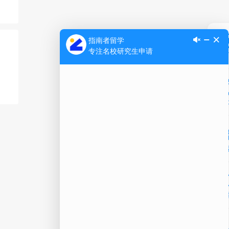
Ap
公
微信
在线