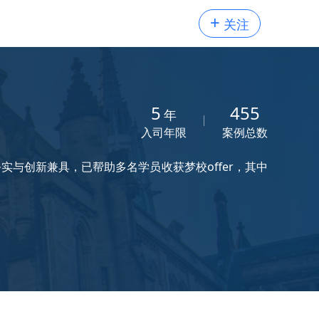
+
关注
5
455
年
入司年限
案例总数
实与创新兼具，已帮助多名学员收获梦校offer，其中