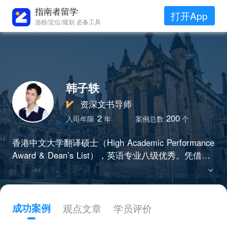
指南者留学
打开App
选校/定位/规划 必备工具
韩子轶
资深文书导师
2
200
入司年限
年
案例总数
个
香港中文大学翻译硕士（High Academic Performance
Award & Dean’s List），英语专业八级优秀。凭借扎
实的双语功底与敏锐的洞察力，致力于帮助申请者打
造逻辑严密、优势鲜明、极具竞争力的申请材料。
成功案例
观点文章
学员评价