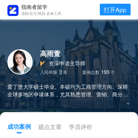
指南者留学
打开App
选校/定位/规划 必备工具
高雨萱
资深申请主导师
3
193
入司年限
年
案例总数
个
爱丁堡大学硕士毕业。本硕均为工商管理方向。深耕
全球多地区申请体系，尤其熟悉管理、营销、商分、
会计、经济、金融、环境工程、法学、数据科学、体
育、公共政策等学科领域。专业高效，助力优化时间
管理、精炼整体材料，帮助多个学员斩获QS前30名校
录取。
成功案例
观点文章
学员评价