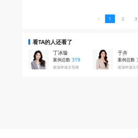
1
2
3
看TA的人还看了
丁冰璇
于卉
319
案例总数
案例总数
资深申请主导师
资深申请主