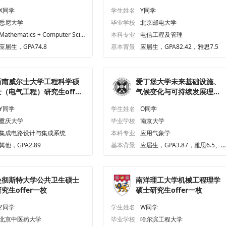
一枚
X同学
学生姓名
Y同学
悉尼大学
毕业学校
北京邮电大学
Mathematics + Computer Scie
本科专业
电信工程及管理
nce
应届生，GPA74.8
基本背景
应届生，GPA82.42，雅思7.5
新南威尔士大学工程科学硕
爱丁堡大学未来基础设施、
士（电气工程）研究生offer
气候变化与可持续发展理学
一枚
硕士研究生offer一枚
Y同学
学生姓名
O同学
重庆大学
毕业学校
南京大学
集成电路设计与集成系统
本科专业
应用气象学
其他，GPA2.89
基本背景
应届生，GPA3.87，雅思6.5、
六级469.0
曼彻斯特大学公共卫生硕士
南洋理工大学机械工程理学
究生offer一枚
硕士研究生offer一枚
Z同学
学生姓名
W同学
北京中医药大学
毕业学校
哈尔滨工程大学