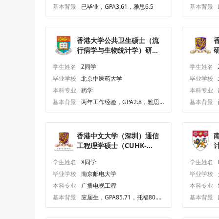
基本背景
已毕业，GPA3.61，雅思6.5
基本背景
香港大学公共卫生硕士（流
行病学与生物统计学）研究
研
生offer一枚
学生姓名
Z同学
学生姓名
毕业学校
北京中医药大学
毕业学校
本科专业
药学
本科专业
基本背景
两年工作经验，GPA2.8，雅思6.
基本背景
5、六级460.0
香港中文大学（深圳）通信
工程理学硕士（CUHK-
Shenzhen）研究生offer一
学生姓名
X同学
学生姓名
枚
毕业学校
南京邮电大学
毕业学校
本科专业
广播电视工程
本科专业
基本背景
应届生，GPA85.71，托福80.
基本背景
0、六级551.0