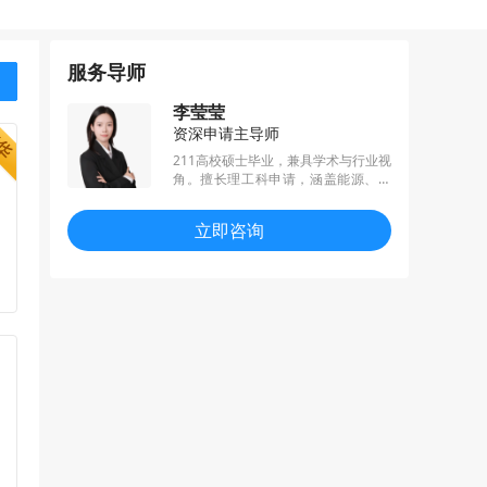
服务导师
李莹莹
资深申请主导师
211高校硕士毕业，兼具学术与行业视
角。擅长理工科申请，涵盖能源、计
算机、电子电气、机械工程等热门领
域。凭借专业洞察力与精准文书指
立即咨询
导，深入挖掘学生学术亮点，将学生
优势最大化呈现。致力于为学生搭建
通往世界名校的桥梁，助力其实现学
术梦想。