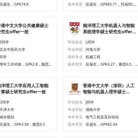
nce
应届生，GPA74.8
基本背景
应届生，GPA85.71，托福80.
0、六级551.0
香港中文大学公共健康硕士
南洋理工大学机器人与智能
究生offer一枚
系统理学硕士研究生offer一
枚
Z同学
学生姓名
L同学
北京中医药大学
毕业学校
河海大学
药学
本科专业
机械工程
两年工作经验，GPA2.8，雅思6.
基本背景
应届生，GPA3.27，雅思6.0、
5、六级460.0
六级431.0
南洋理工大学应用人工智能
香港中文大学（深圳）人工
计算硕士研究生offer一枚
智能与机器人理学硕士
（CUHK-Shenzhen）研究
D同学
学生姓名
J同学
生offer一枚
天津大学
毕业学校
湖南大学
城乡规划
本科专业
电气工程及其自动化
应届生，GPA3.58，雅思6.5
基本背景
应届生，GPA82.34