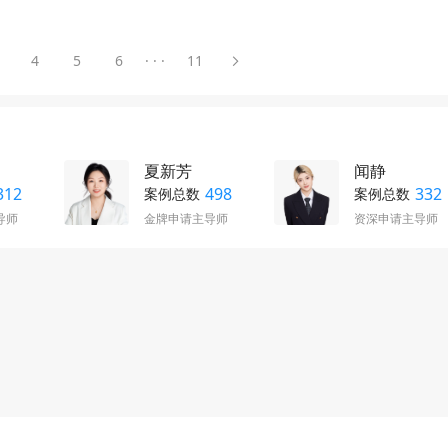
4
5
6
· · ·
11
夏新芳
闻静
312
498
332
案例总数
案例总数
导师
金牌申请主导师
资深申请主导师