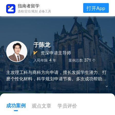
指南者留学
打开App
选校/定位/规划 必备工具
于陈龙
资深申请主导师
4
371
入司年限
年
案例总数
个
主攻理工科与商科方向申请，擅长发掘学生潜力、打
磨个性化材料，科学规划申请节奏。多次成功帮助本
科背景不占优势的学生圆梦，助力实现高位突破。
成功案例
观点文章
学员评价