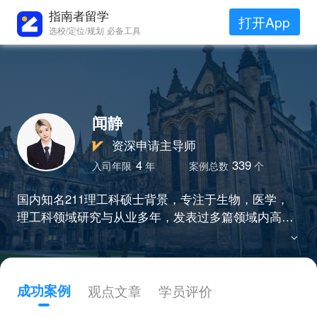
指南者留学
打开App
选校/定位/规划 必备工具
闻静
资深申请主导师
4
339
入司年限
年
案例总数
个
国内知名211理工科硕士背景，专注于生物，医学，
理工科领域研究与从业多年，发表过多篇领域内高质
量论文。力求通过自己的专业经验与见解，发掘学生
个人闪光点。尤其对学生理工实验类经历有精准的把
控，能够从对实验设计和数据分析产生独到见解，为
学生量身打造最契合的申请
成功案例
观点文章
学员评价