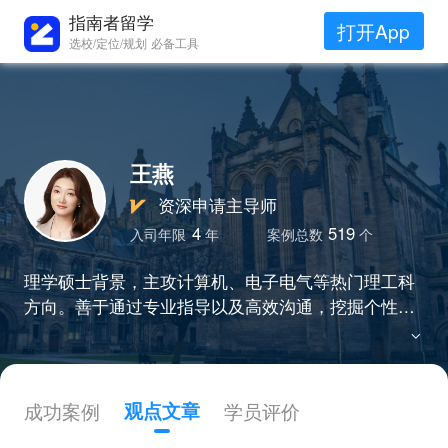
指南者留学
打开App
选校/定位/规划 必备工具
王燕
资深申请主导师
4
519
入司年限
年
案例总数
个
理学硕士背景，主攻计算机、电子电气等热门理工科
方向。善于通过专业指导以及高效沟通，挖掘个性化
经历，助力众多学生圆梦港三新二及英国名校理工科
专业录取。
成功案例
观点文章
学员评价