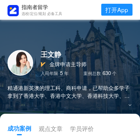
指南者留学
打开App
选校/定位/规划 必备工具
王文静
金牌申请主导师
5
630
入司年限
年
案例总数
个
精通港新英澳的理工科、商科申请，已帮助众多学子
拿到了香港大学、香港中文大学、香港科技大学、新
加坡国立大学、南洋理工大学、华威大学、曼彻斯特
大学等名校录取，坚持用心服务每一位学生。
成功案例
观点文章
学员评价