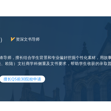
e）
资深文书导师
先锋导师，擅长结合学生背景和专业偏好挖掘个性化素材，用故
、欧陆）文社商学科侧重及文书要求，帮助学生收获的录取普遍来
擅长QS前30院校申请