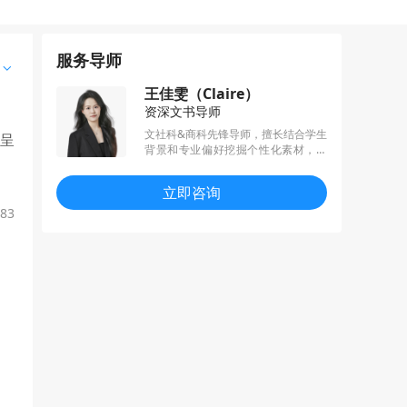
服务导师
王佳雯（Claire）
资深文书导师
文社科&商科先锋导师，擅长结合学生
，呈
背景和专业偏好挖掘个性化素材，用
故事性叙事引出专业思辨，提升软性
竞争力。精通全地区（港、新、英、
立即咨询
澳、美、欧陆）文社商学科侧重及文
书要求，帮助学生收获的录取普遍来
83
自QS和US News前30顶级名校的文史
哲社艺专业。