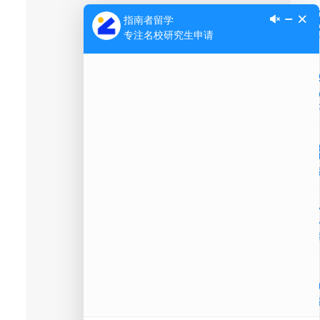
Ap
公
微信
在线
电话