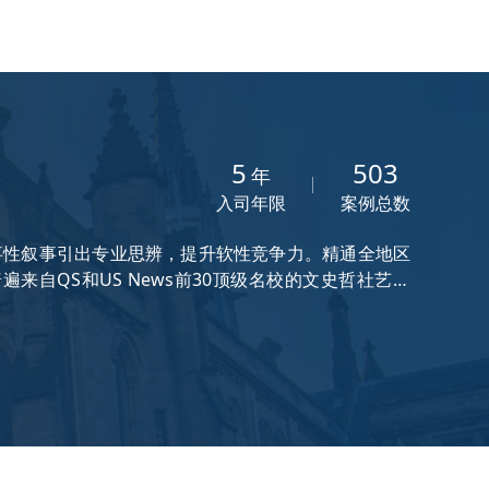
5
503
年
入司年限
案例总数
事性叙事引出专业思辨，提升软性竞争力。精通全地区
自QS和US News前30顶级名校的文史哲社艺专