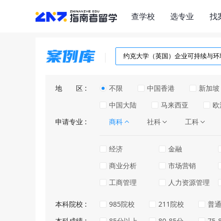
查学校
选专业
找
地区
不限
中国香港
新加坡
中国大陆
马来西亚
欧
申请专业
商科
社科
工科
经济
金融
商业分析
市场营销
工商管理
人力资源管理
本科院校
985院校
211院校
普
本科成绩
85分以上
80-85分
75-