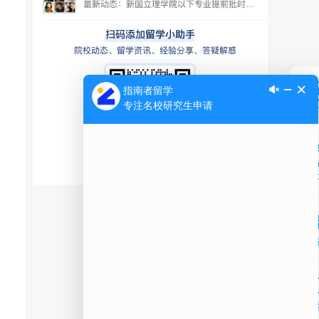
Ap
公
微信
在线