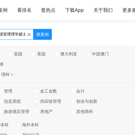
案例
看排名
逛热点
下载App
关于我们
更多
搜案例
英国
美国
澳大利亚
中国澳门
洲
理科
管理
金工金数
会计
信息系统
供应链管理
创业与创新
旅游酒店管理
房地产
其他商科
通本科
海外本科
80分
75分以下