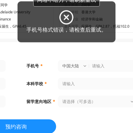
C同学
学生姓名
Z同学
delaide University
毕业学校
香港大学
Finance
本科专业
经济学和金融
应届生，GPA6.45
基本背景
应届生，GPA2.87，托福102.0
手机号格式错误，请检查后重试。
中国大陆
手机号
*
本科学校
*
请选择（可多选）
留学意向地区
*
预约咨询