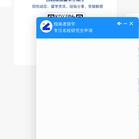
Ap
公
微信
在线