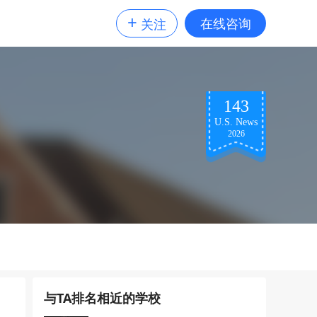
+
在线咨询
关注
143
U.S. News
2026
与TA排名相近的学校