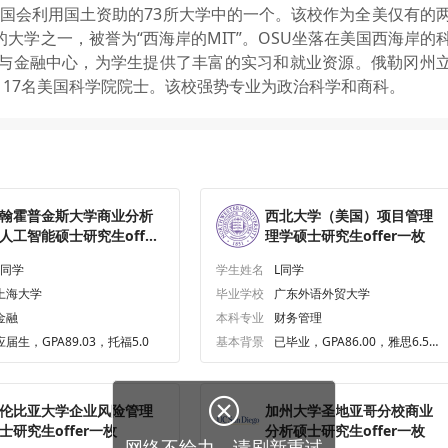
美国国会利用国土资助的73所大学中的一个。该校作为全美仅有的
大学之一，被誉为“西海岸的MIT”。OSU坐落在美国西海岸的
与金融中心，为学生提供了丰富的实习和就业资源。俄勒冈州
117名美国科学院院士。该校强势专业为政治科学和商科。
翰霍普金斯大学商业分析
西北大学（美国）项目管理
人工智能硕士研究生offer
理学硕士研究生offer一枚
枚
L同学
学生姓名
L同学
上海大学
毕业学校
广东外语外贸大学
金融
本科专业
财务管理
应届生，GPA89.03，托福5.0
基本背景
已毕业，GPA86.00，雅思6.5，
GRE321.0

伦比亚大学企业风险管理
加州大学圣地亚哥分校商业
士研究生offer一枚
分析硕士研究生offer一枚
网络不给力，请刷新重试