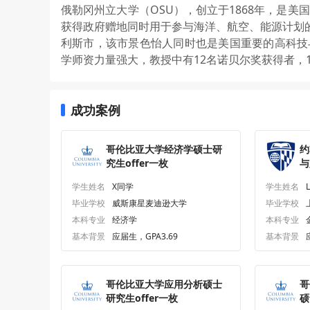
俄勒冈州立大学（OSU），创立于1868年，是
获得政府赠地同时用于参与海洋、航空、能源计划的
利斯市，该市景色怡人同时也是美国重要的高科技
学师资力量强大，教授中有12名诺贝尔奖获得者，
成功案例
哥伦比亚大学经济学硕士研
约
究生offer一枚
与
一
学生姓名
X同学
学生姓名
毕业学校
威斯康星麦迪逊大学
毕业学校
本科专业
经济学
本科专业
基本背景
应届生，GPA3.69
基本背景
哥伦比亚大学应用分析硕士
哥
研究生offer一枚
硕