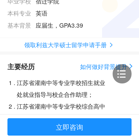
毕业学校
宿迁学院
本科专业
英语
基本背景
应届生，GPA3.39
领取利兹大学硕士留学申请手册
主要经历
如何做好背景提升
1
.
江苏省灌南中等专业学校招生就业
处就业指导与校企合作助理；
2
.
江苏省灌南中等专业学校综合高中
部跟岗教师；
立即咨询
3
.
基于平行语料库的中国英语学习者