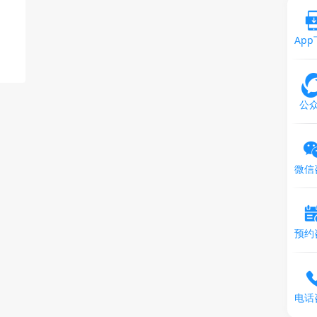
Ap
公
微信
预约
电话