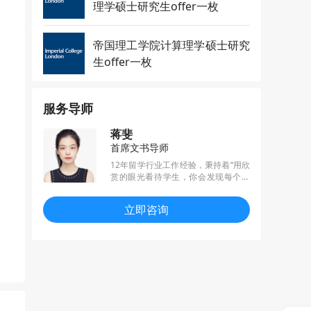
理学硕士研究生offer一枚
帝国理工学院计算理学硕士研究
生offer一枚
服务导师
蒋斐
首席文书导师
12年留学行业工作经验，秉持着“用欣
赏的眼光看待学生，你会发现每个人
都如此独一无二”的文书写作宗旨为学
生打造个性化的文书，精通金工金
立即咨询
数、商科文书写作，曾帮助学生收获
MIT、加州伯克利、芝加哥、哥大、
帝国理工、伦敦政经、NUS等顶尖硕
博录取。