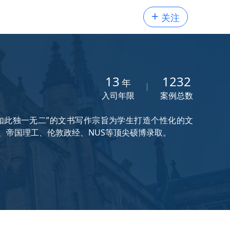
+
关注
13
1232
年
入司年限
案例总数
如此独一无二”的文书写作宗旨为学生打造个性化的文
、帝国理工、伦敦政经、NUS等顶尖硕博录取。