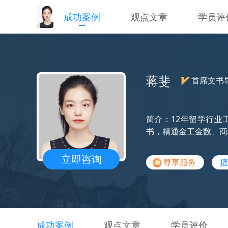
成功案例
观点文章
学员评
蒋斐
首席文书
简介：12年留学行业
书，精通金工金数、商
立即咨询
尊享服务
擅
成功案例
观点文章
学员评价