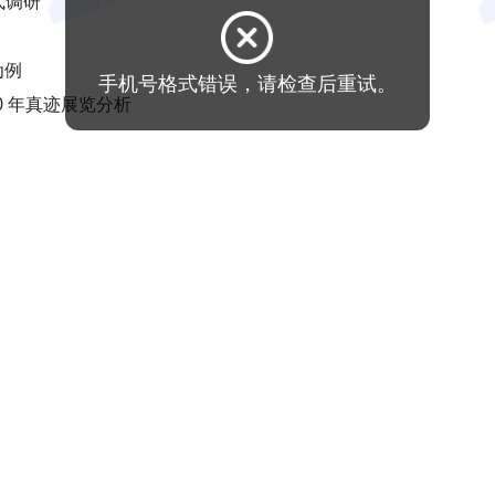
式调研
为例
0 年真迹展览分析