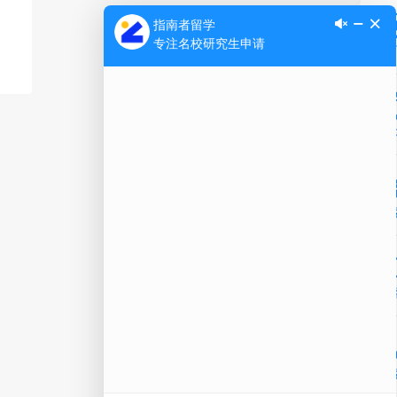
Ap
公
微信
在线
电话